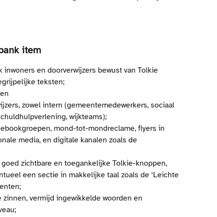
bank item
 inwoners en doorverwijzers bewust van Tolkie 
rijpelijke teksten;
den
ijzers, zowel intern (gemeentemedewerkers, sociaal 
schuldhulpverlening, wijkteams);
cebookgroepen, mond-tot-mondreclame, flyers in 
onale media, en digitale kanalen zoals de 
r goed zichtbare en toegankelijke Tolkie-knoppen, 
ntueel een sectie in makkelijke taal zoals de ‘Leichte 
enten;
 zinnen, vermijd ingewikkelde woorden en 
veau;