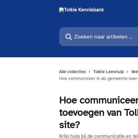
Naar de hoofdinhoud
Zoeken naar artikelen ...
Alle collecties
Tolkie Leeshulp
Vee
Hoe communiceer ik als gemeente over h
Hoe communiceer 
toevoegen van Tol
site?
Krijg hulp bij de communicatie en t