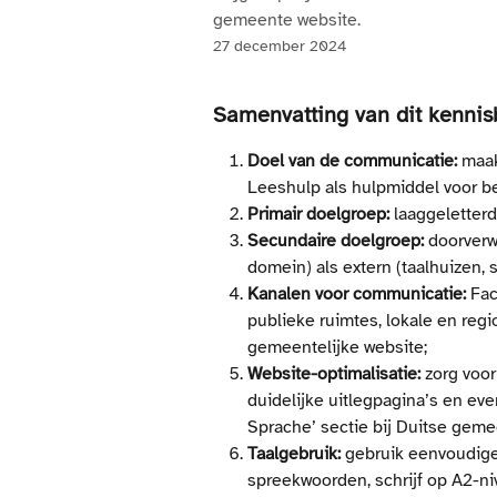
gemeente website.
27 december 2024
Samenvatting van dit kennis
Doel van de communicatie:
 maak
Leeshulp als hulpmiddel voor beg
Primair doelgroep:
 laaggeletter
Secundaire doelgroep:
 doorverw
domein) als extern (taalhuizen, 
Kanalen voor communicatie:
 Fa
publieke ruimtes, lokale en regi
gemeentelijke website;
Website-optimalisatie:
 zorg voo
duidelijke uitlegpagina’s en eve
Sprache’ sectie bij Duitse geme
Taalgebruik:
 gebruik eenvoudige
spreekwoorden, schrijf op A2-ni