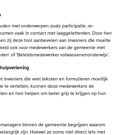
n
ouden met onderwerpen zoals participatie, re-
Zij komen vaak in contact met laaggeletterden. Door hen 
nen zij deze tool aanbevelen aan inwoners die moeite 
rbeeld ook voor medewerkers van de gemeente met 
heden' of 'Beleidsmedewerker volwassenenonderwijs'. 
hulpverlening
 inwoners die veel teksten en formulieren moeilijk 
ie te vertellen, kunnen deze medewerkers de 
ten en hen helpen om beter grip te krijgen op hun 
ijk managers binnen de gemeente begrijpen waarom 
 belangrijk zijn. Hoewel ze soms niet direct iets met 