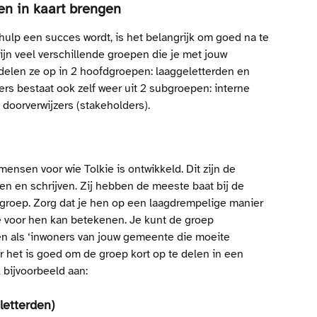
en in kaart brengen
ulp een succes wordt, is het belangrijk om goed na te 
zijn veel verschillende groepen die je met jouw 
elen ze op in 2 hoofdgroepen: laaggeletterden en 
ers bestaat ook zelf weer uit 2 subgroepen: interne 
 doorverwijzers (stakeholders).
ensen voor wie Tolkie is ontwikkeld. Dit zijn de 
n en schrijven. Zij hebben de meeste baat bij de 
e groep. Zorg dat je hen op een laagdrempelige manier 
ie voor hen kan betekenen. Je kunt de groep 
n als ‘inwoners van jouw gemeente die moeite 
 het is goed om de groep kort op te delen in een 
 bijvoorbeeld aan:
letterden)