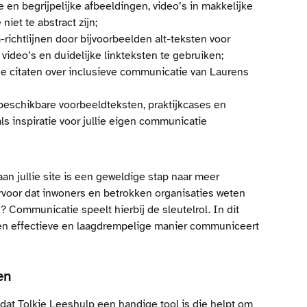
e en begrijpelijke afbeeldingen, video’s in makkelijke 
niet te abstract zijn;
richtlijnen door bijvoorbeelden alt-teksten voor 
 video’s en duidelijke linkteksten te gebruiken;
de citaten over inclusieve communicatie van Laurens 
beschikbare voorbeeldteksten, praktijkcases en 
s inspiratie voor jullie eigen communicatie
n jullie site is een geweldige stap naar meer 
rvoor dat inwoners en betrokken organisaties weten 
? Communicatie speelt hierbij de sleutelrol. In dit 
een effectieve en laagdrempelige manier communiceert 
en
dat Tolkie Leeshulp een handige tool is die helpt om 